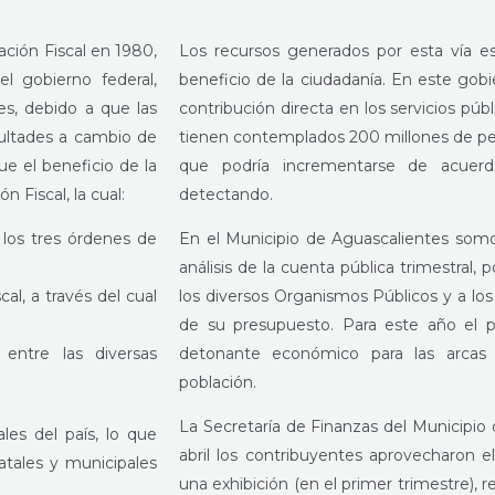
ción Fiscal en 1980,
Los recursos generados por esta vía e
el gobierno federal,
beneficio de la ciudadanía. En este go
es, debido a que las
contribución directa en los servicios pú
cultades a cambio de
tienen contemplados 200 millones de pesos
que el beneficio de la
que podría incrementarse de acuer
 Fiscal, la cual:
detectando.
 los tres órdenes de
En el Municipio de Aguascalientes somo
análisis de la cuenta pública trimestral, 
al, a través del cual
los diversos Organismos Públicos y a los 
de su presupuesto. Para este año el 
 entre las diversas
detonante económico para las arcas 
población.
La Secretaría de Finanzas del Municipio
les del país, lo que
abril los contribuyentes aprovecharon
tales y municipales
una exhibición (en el primer trimestre),