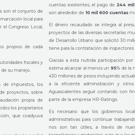
cuentas existentes, el pago de
244 mil
es son el conjunto de
son alrededor de
10 mil 600 cuentas
má
emarcación local para
El dinero recaudado se integra al pres
r el Congreso Local,
proyectos de las diversas secretarías mu
de Desarrollo Urbano que solicitó 30 mi
sos propios de cada
tiene para la contratación de inspectores
Gracias a esta nutrida participación por
utoridades fiscales y
estima alcanzar al menos un
95
% de la 
s de su manejo.
430 millones de pesos incluyendo actuali
a la eficiente administración y otros
o de impuestos, los
Aguascalientes seguir contando con fina
 de proyectos, sobre
parte de la empresa HR-Ratings.
caudación propia de
odos los propietarios
Es necesario que los gobiernos loca
ación, que coadyuva
administrativas para continuar trabaja
nos son tan útiles, a través de nue