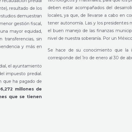
tecnológicos y materiales, para que los 
 recaudación predial
deben estar acompañados del desarrollo
e), resultado de los
locales, ya que, de llevarse a cabo en c
 estudios demuestran
tener autonomía. Las y los presidentes
menor gestión fiscal,
el buen manejo de las finanzas municip
n una mayor equidad,
nivel de nuestra soberanía. Por un Méxi
 transferencias, sin
ependencia y más en
Se hace de su conocimiento que la i
corresponde del 1ro de enero al 30 de abr
dial, el ayuntamiento
el impuesto predial.
ón que ha pagado de
6,272 millones de
ones que se tienen