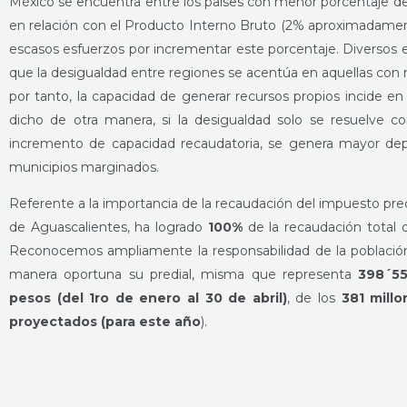
México se encuentra entre los países con menor porcentaje de
en relación con el Producto Interno Bruto (2% aproximadament
escasos esfuerzos por incrementar este porcentaje. Diversos
que la desigualdad entre regiones se acentúa en aquellas con 
por tanto, la capacidad de generar recursos propios incide e
dicho de otra manera, si la desigualdad solo se resuelve con
incremento de capacidad recaudatoria, se genera mayor d
municipios marginados.
Referente a la importancia de la recaudación del impuesto pre
de Aguascalientes, ha logrado
100%
de la recaudación total d
Reconocemos ampliamente la responsabilidad de la poblaci
manera oportuna su predial, misma que representa
398´55
pesos (del 1ro de enero al 30 de abril)
, de los
381 mill
proyectados (para este año
).