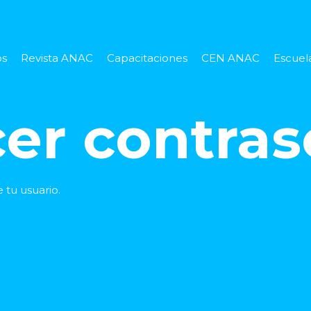
os
Revista ANAC
Capacitaciones
CEN ANAC
Escuela
cer contra
 tu usuario.