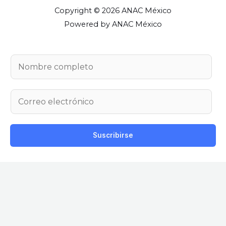
Copyright © 2026 ANAC México
Powered by ANAC México
N
o
m
C
b
o
r
r
e
r
Suscribirse
e
o
e
l
e
c
t